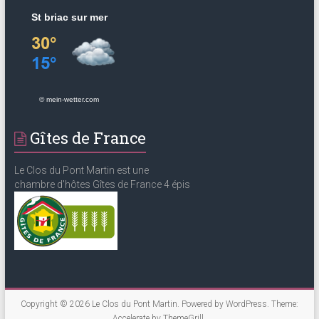
St briac sur mer
© mein-wetter.com
Gîtes de France
Le Clos du Pont Martin est une
chambre d'hôtes Gîtes de France 4 épis
Copyright © 2026
Le Clos du Pont Martin
. Powered by
WordPress
. Theme:
Accelerate by
ThemeGrill
.